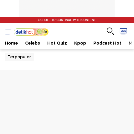
SCROLL TO CONTINUE WITH CONTENT
Home
Celebs
Hot Quiz
Kpop
Podcast Hot
Mu
Terpopuler