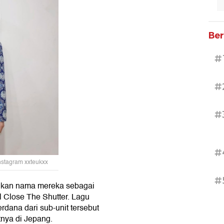
Ber
#
#
#
#
Instagram xxteukxx
#
hkan nama mereka sebagai
l Close The Shutter. Lagu
dana dari sub-unit tersebut
tnya di Jepang.