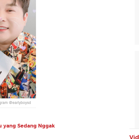
tagram @earlyboysd
u yang Sedang Nggak
Vi