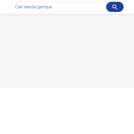
Cancel
Yang sedang ramai dicari
#1
gempa hari ini
#2
demo
#3
gempa
#4
iran
#5
prabowo
Promoted
Terakhir yang dicari
Loading...