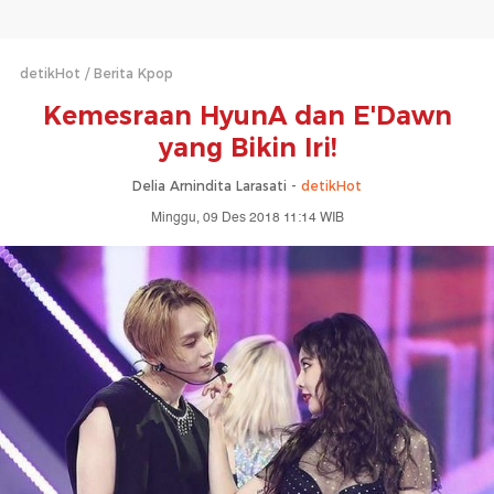
detikHot
Berita Kpop
Kemesraan HyunA dan E'Dawn
yang Bikin Iri!
Delia Arnindita Larasati -
detikHot
Minggu, 09 Des 2018 11:14 WIB