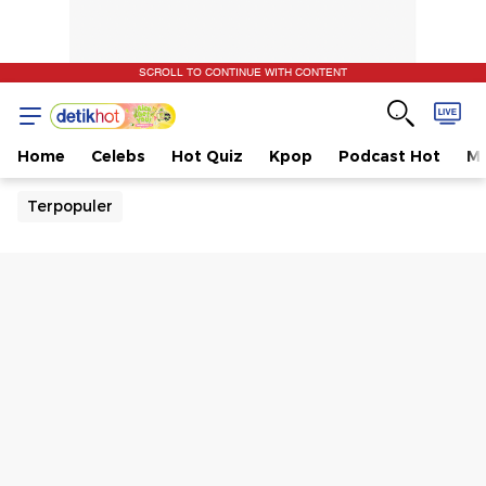
SCROLL TO CONTINUE WITH CONTENT
Home
Celebs
Hot Quiz
Kpop
Podcast Hot
Mu
Terpopuler