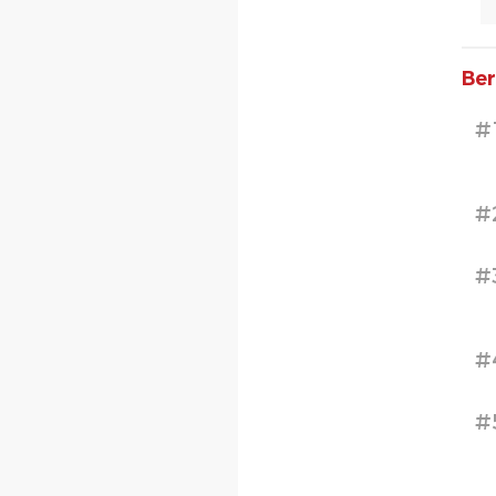
Ber
#
#
#
#
#