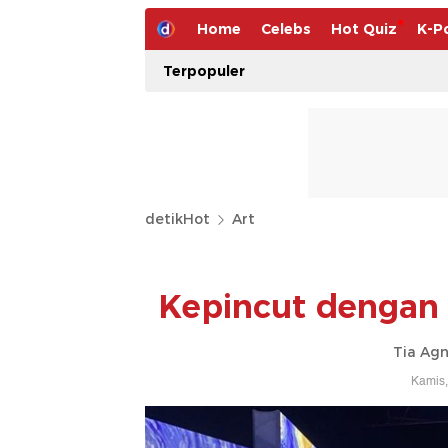
Home
Celebs
Hot Quiz
K-P
Terpopuler
detikHot
Art
Kepincut dengan 
Tia Agn
Kamis,