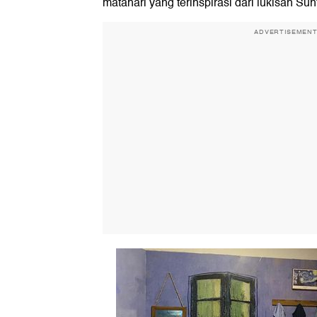
matahari yang terinspirasi dari lukisan Sun
ADVERTISEMEN