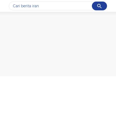
Cancel
Yang sedang ramai dicari
#1
data live draw sgp
#2
piala presiden 2026
#3
prabowo
#4
iran
#5
gempa hari ini
Promoted
Terakhir yang dicari
Loading...