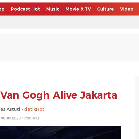
op
Podcast Hot
Music
Movie & TV
Culture
Video
Van Gogh Alive Jakarta
es Astuti -
detikHot
 06 Jul 2023 17:30 WIB