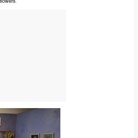
flowers.
T