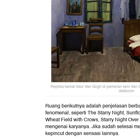
Replika kamar tidur Van Gogh di pameran seni Van G
detikcom
Ruang berikutnya adalah penjelasan berb
fenomenal, seperti The Starry Night, Sunflow
Wheat Field with Crows, Starry Night Ove
mengenai karyanya. Jika sudah selesai m
kepincut dengan sensasi lainnya.