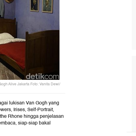
ogh Alive Jakarta Foto: Vanita Dewi/
agai lukisan Van Gogh yang
ers, Irises, Self-Portrait,
r the Rhone hingga penjelasan
embaca, siap-siap bakal