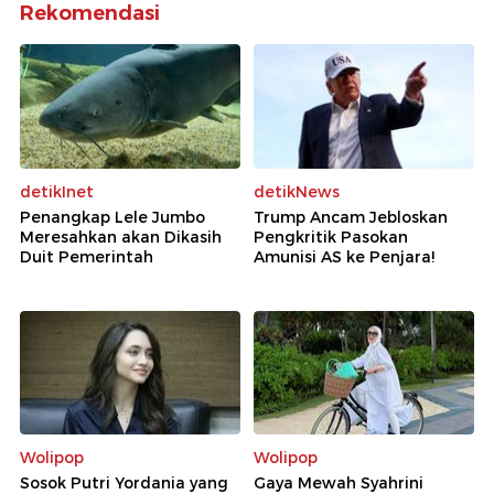
Rekomendasi
detikInet
detikNews
Penangkap Lele Jumbo
Trump Ancam Jebloskan
Meresahkan akan Dikasih
Pengkritik Pasokan
Duit Pemerintah
Amunisi AS ke Penjara!
Wolipop
Wolipop
Sosok Putri Yordania yang
Gaya Mewah Syahrini