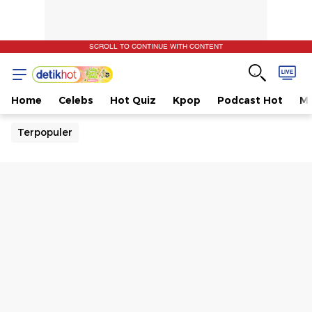
SCROLL TO CONTINUE WITH CONTENT
Home
Celebs
Hot Quiz
Kpop
Podcast Hot
Mu
Terpopuler