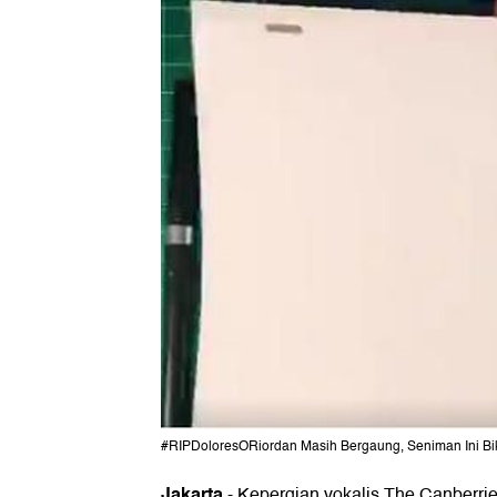
#RIPDoloresORiordan Masih Bergaung, Seniman Ini Bik
Jakarta
- Kepergian vokalis The Canberri