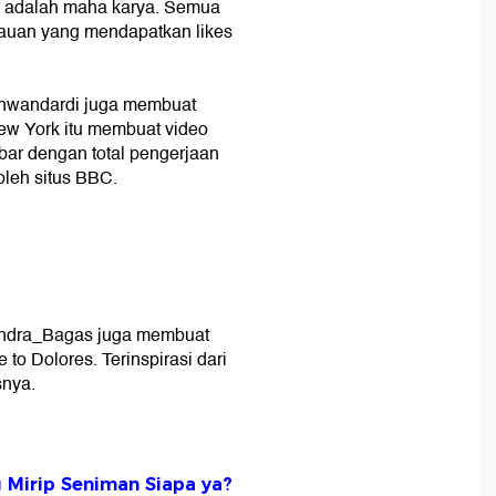
as adalah maha karya. Semua
icauan yang mendapatkan likes
.Ichwandardi juga membuat
New York itu membuat video
mbar dengan total pengerjaan
oleh situs BBC.
endra_Bagas juga membuat
to Dolores. Terinspirasi dari
snya.
u Mirip Seniman Siapa ya?