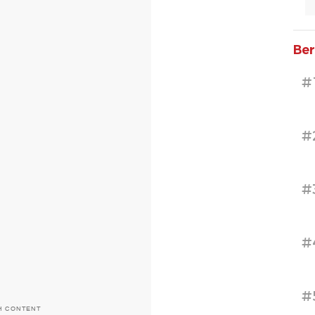
Ber
#
#
#
#
#
H CONTENT