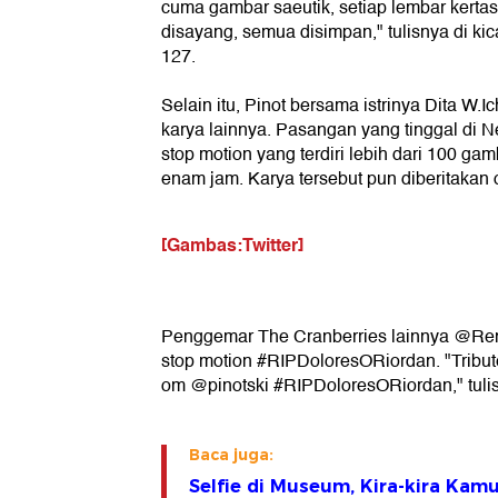
cuma gambar saeutik, setiap lembar kert
disayang, semua disimpan," tulisnya di k
127.
Selain itu, Pinot bersama istrinya Dita W
karya lainnya. Pasangan yang tinggal di 
stop motion yang terdiri lebih dari 100 ga
enam jam. Karya tersebut pun diberitakan 
[Gambas:Twitter]
Penggemar The Cranberries lainnya @R
stop motion #RIPDoloresORiordan. "Tribute 
om @pinotski #RIPDoloresORiordan," tuli
Baca juga:
Selfie di Museum, Kira-kira Kam