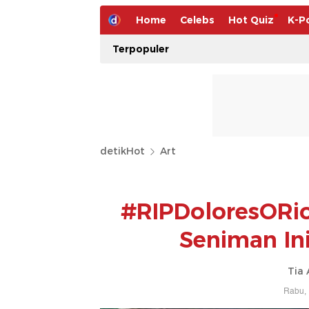
Home
Celebs
Hot Quiz
K-P
Terpopuler
detikHot
Art
#RIPDoloresORio
Seniman Ini
Tia 
Rabu, 