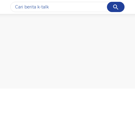
Cancel
Yang sedang ramai dicari
#1
data live draw sgp
#2
k-talk
#3
kebakaran
#4
prabowo
#5
gempa hari ini
Promoted
Terakhir yang dicari
Loading...