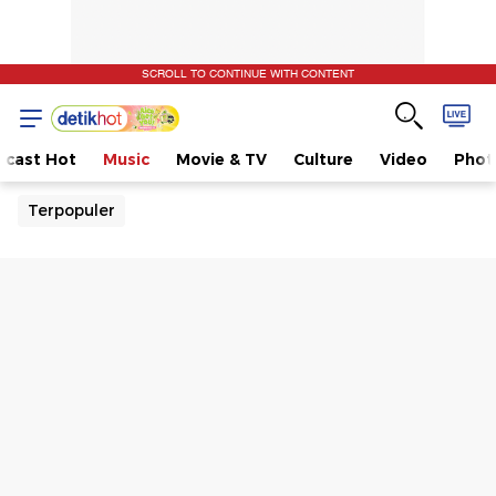
SCROLL TO CONTINUE WITH CONTENT
dcast Hot
Music
Movie & TV
Culture
Video
Phot
Terpopuler