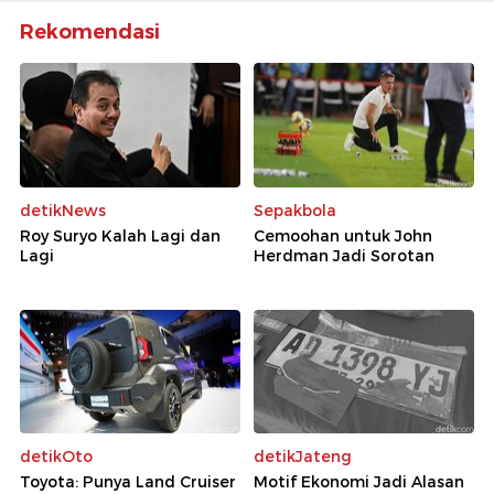
Rekomendasi
detikNews
Sepakbola
Roy Suryo Kalah Lagi dan
Cemoohan untuk John
Lagi
Herdman Jadi Sorotan
detikOto
detikJateng
Toyota: Punya Land Cruiser
Motif Ekonomi Jadi Alasan