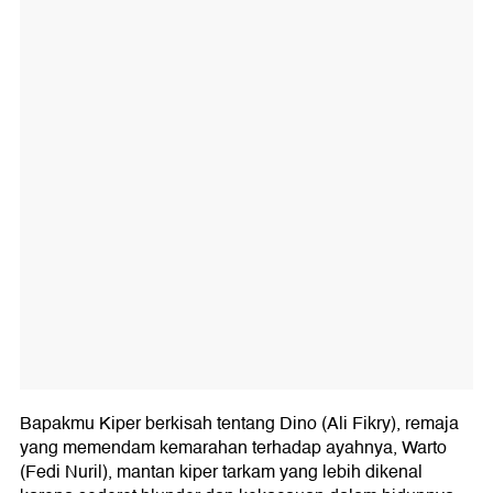
Bapakmu Kiper berkisah tentang Dino (Ali Fikry), remaja
yang memendam kemarahan terhadap ayahnya, Warto
(Fedi Nuril), mantan kiper tarkam yang lebih dikenal