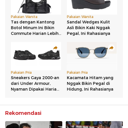
Rekomendasi