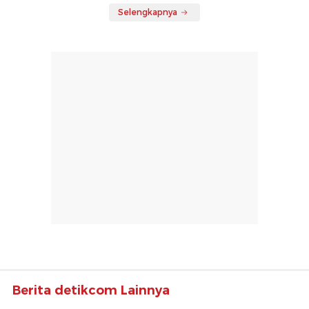
Selengkapnya
Berita detikcom Lainnya