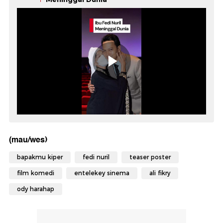
(mau/wes)
bapakmu kiper
fedi nuril
teaser poster
film komedi
entelekey sinema
ali fikry
ody harahap