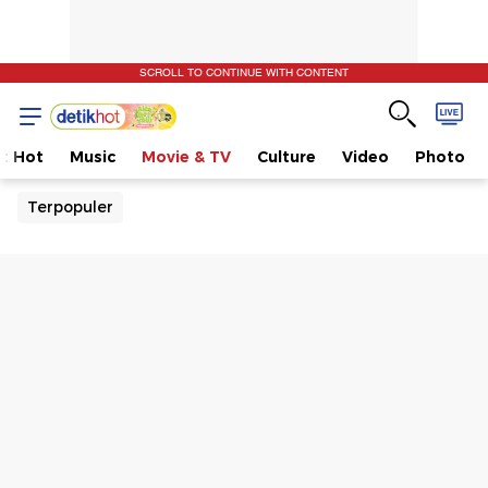
SCROLL TO CONTINUE WITH CONTENT
t Hot
Music
Movie & TV
Culture
Video
Photo
Terpopuler