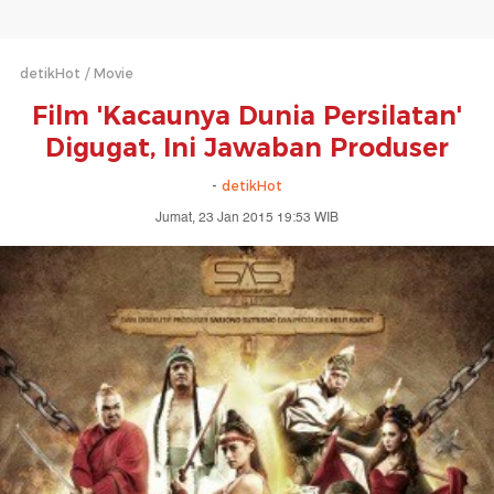
detikHot
Movie
Film 'Kacaunya Dunia Persilatan'
Digugat, Ini Jawaban Produser
-
detikHot
Jumat, 23 Jan 2015 19:53 WIB