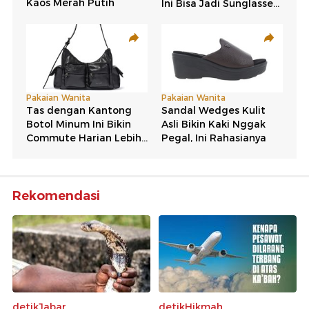
Rekomendasi
detikJabar
detikHikmah