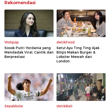
Rekomendasi
Wolipop
detikFood
Sosok Putri Yordania yang
Seru! Ayu Ting Ting Ajak
Mendadak Viral, Cantik dan
Bilqis Makan Burger &
Berprestasi
Lobster Mewah dari
London
Sepakbola
detikBali