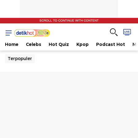
SCROLL TO CONTINUE WITH CONTENT
Home
Celebs
Hot Quiz
Kpop
Podcast Hot
Mu
Terpopuler