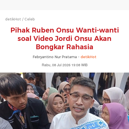
detikHot
Celeb
Pihak Ruben Onsu Wanti-wanti
soal Video Jordi Onsu Akan
Bongkar Rahasia
Febryantino Nur Pratama -
detikHot
Rabu, 08 Jul 2026 19:08 WIB