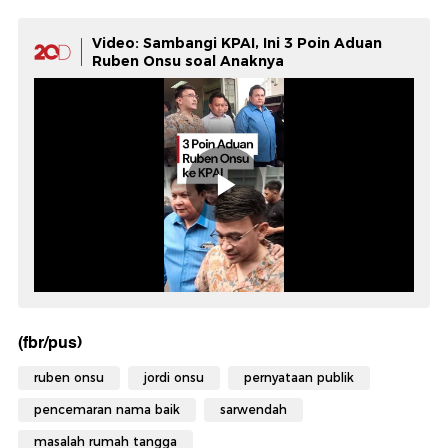
Video: Sambangi KPAI, Ini 3 Poin Aduan
Ruben Onsu soal Anaknya
(fbr/pus)
ruben onsu
jordi onsu
pernyataan publik
pencemaran nama baik
sarwendah
masalah rumah tangga