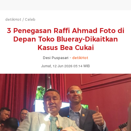
detikHot
Celeb
3 Penegasan Raffi Ahmad Foto di
Depan Toko Blueray-Dikaitkan
Kasus Bea Cukai
Desi Puspasari -
detikHot
Jumat, 12 Jun 2026 05:14 WIB