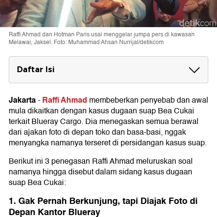
Raffi Ahmad dan Hotman Paris usai menggelar jumpa pers di kawasan
Melawai, Jaksel. Foto: Muhammad Ahsan Nurrijal/detikcom
Daftar Isi
1. Gak Pernah Berkunjung, tapi Diajak Foto
di Depan Kantor Blueray
Jakarta
Raffi Ahmad
-
membeberkan penyebab dan awal
mula dikaitkan dengan kasus dugaan suap Bea Cukai
2. Ditawari Dikirimi Ponsel Gratis dan
terkait Blueray Cargo. Dia menegaskan semua berawal
Menolak
dari ajakan foto di depan toko dan basa-basi, nggak
3. Saksi Kunci
menyangka namanya terseret di persidangan kasus suap.
Berikut ini 3 penegasan Raffi Ahmad meluruskan soal
namanya hingga disebut dalam sidang kasus dugaan
suap Bea Cukai:
1. Gak Pernah Berkunjung, tapi Diajak Foto di
Depan Kantor Blueray