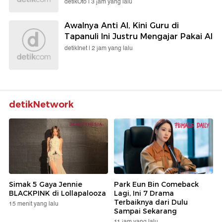
detikOto |
3 jam yang lalu
Awalnya Anti AI, Kini Guru di
Tapanuli Ini Justru Mengajar Pakai AI
detikInet |
2 jam yang lalu
detikNetwork
Simak 5 Gaya Jennie
Park Eun Bin Comeback
BLACKPINK di Lollapalooza
Lagi, Ini 7 Drama
Terbaiknya dari Dulu
15 menit yang lalu
Sampai Sekarang
11 jam yang lalu