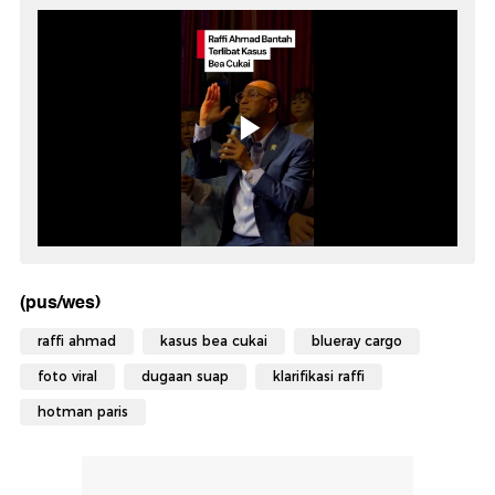
(pus/wes)
raffi ahmad
kasus bea cukai
blueray cargo
foto viral
dugaan suap
klarifikasi raffi
hotman paris