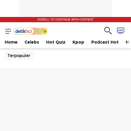
SCROLL TO CONTINUE WITH CONTENT
Home
Celebs
Hot Quiz
Kpop
Podcast Hot
Mu
Terpopuler