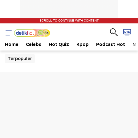
SCROLL TO CONTINUE WITH CONTENT
Home
Celebs
Hot Quiz
Kpop
Podcast Hot
Mu
Terpopuler