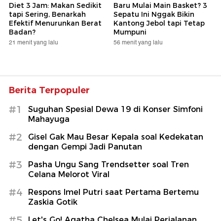
Diet 3 Jam: Makan Sedikit
Baru Mulai Main Basket? 3
tapi Sering, Benarkah
Sepatu Ini Nggak Bikin
Efektif Menurunkan Berat
Kantong Jebol tapi Tetap
Badan?
Mumpuni
21 menit yang lalu
56 menit yang lalu
Berita Terpopuler
#1
Suguhan Spesial Dewa 19 di Konser Simfoni
Mahayuga
#2
Gisel Gak Mau Besar Kepala soal Kedekatan
dengan Gempi Jadi Panutan
#3
Pasha Ungu Sang Trendsetter soal Tren
Celana Melorot Viral
#4
Respons Imel Putri saat Pertama Bertemu
Zaskia Gotik
#5
Let's Go! Agatha Chelsea Mulai Perjalanan