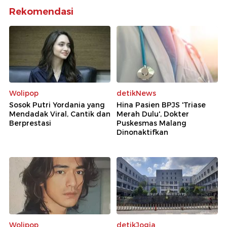
Rekomendasi
Wolipop
detikNews
Sosok Putri Yordania yang
Hina Pasien BPJS 'Triase
Mendadak Viral, Cantik dan
Merah Dulu', Dokter
Berprestasi
Puskesmas Malang
Dinonaktifkan
Wolipop
detikJogja