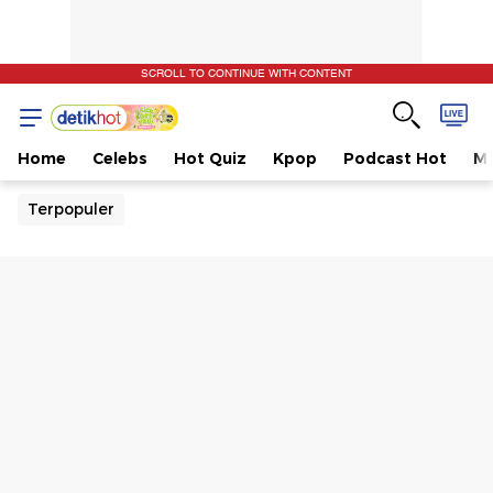
SCROLL TO CONTINUE WITH CONTENT
Home
Celebs
Hot Quiz
Kpop
Podcast Hot
Mu
Terpopuler