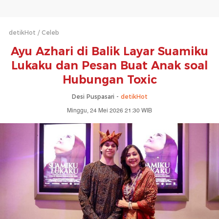
detikHot
Celeb
Ayu Azhari di Balik Layar Suamiku
Lukaku dan Pesan Buat Anak soal
Hubungan Toxic
Desi Puspasari -
detikHot
Minggu, 24 Mei 2026 21:30 WIB