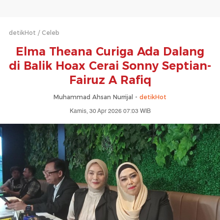
detikHot
Celeb
Elma Theana Curiga Ada Dalang
di Balik Hoax Cerai Sonny Septian-
Fairuz A Rafiq
Muhammad Ahsan Nurrijal -
detikHot
Kamis, 30 Apr 2026 07:03 WIB