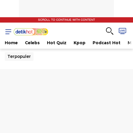
SCROLL TO CONTINUE WITH CONTENT
Home
Celebs
Hot Quiz
Kpop
Podcast Hot
Mu
Terpopuler