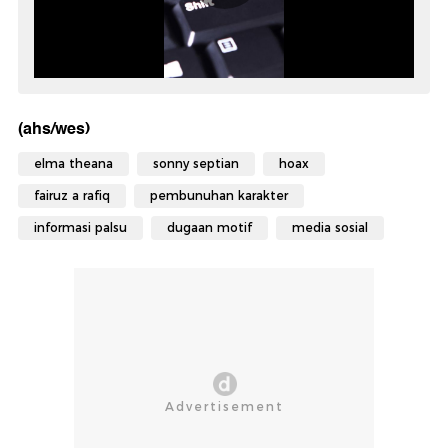
(ahs/wes)
elma theana
sonny septian
hoax
fairuz a rafiq
pembunuhan karakter
informasi palsu
dugaan motif
media sosial