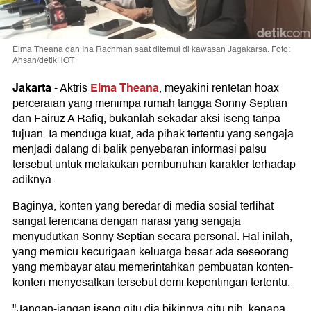
Elma Theana dan Ina Rachman saat ditemui di kawasan Jagakarsa. Foto:
Ahsan/detikHOT
Jakarta
Elma Theana
-
Aktris
, meyakini rentetan hoax
perceraian yang menimpa rumah tangga Sonny Septian
dan Fairuz A Rafiq, bukanlah sekadar aksi iseng tanpa
tujuan. Ia menduga kuat, ada pihak tertentu yang sengaja
menjadi dalang di balik penyebaran informasi palsu
tersebut untuk melakukan pembunuhan karakter terhadap
adiknya.
Baginya, konten yang beredar di media sosial terlihat
sangat terencana dengan narasi yang sengaja
menyudutkan Sonny Septian secara personal. Hal inilah,
yang memicu kecurigaan keluarga besar ada seseorang
yang membayar atau memerintahkan pembuatan konten-
konten menyesatkan tersebut demi kepentingan tertentu.
"Jangan-jangan iseng gitu dia bikinnya gitu nih, kenapa