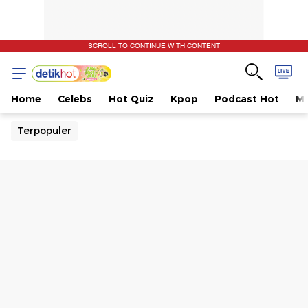
SCROLL TO CONTINUE WITH CONTENT
Home
Celebs
Hot Quiz
Kpop
Podcast Hot
Mu
Terpopuler