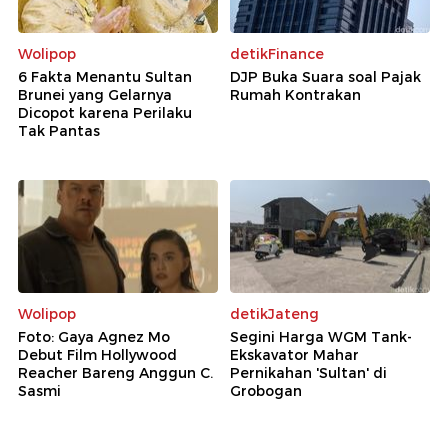
Wolipop
detikFinance
6 Fakta Menantu Sultan
DJP Buka Suara soal Pajak
Brunei yang Gelarnya
Rumah Kontrakan
Dicopot karena Perilaku
Tak Pantas
Wolipop
detikJateng
Foto: Gaya Agnez Mo
Segini Harga WGM Tank-
Debut Film Hollywood
Ekskavator Mahar
Reacher Bareng Anggun C.
Pernikahan 'Sultan' di
Sasmi
Grobogan