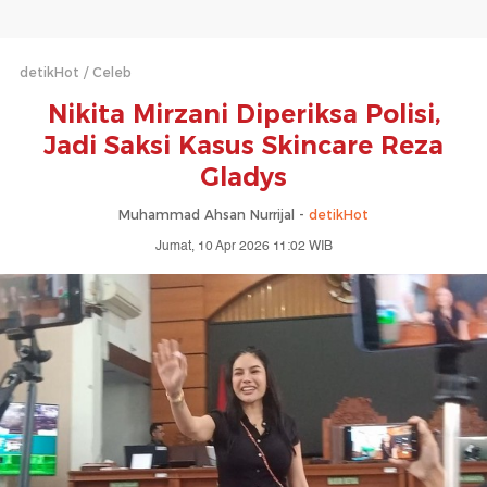
detikHot
Celeb
Nikita Mirzani Diperiksa Polisi,
Jadi Saksi Kasus Skincare Reza
Gladys
Muhammad Ahsan Nurrijal -
detikHot
Jumat, 10 Apr 2026 11:02 WIB