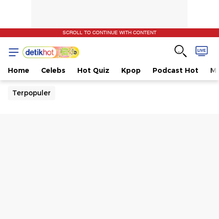
SCROLL TO CONTINUE WITH CONTENT
Home
Celebs
Hot Quiz
Kpop
Podcast Hot
Mu
Terpopuler