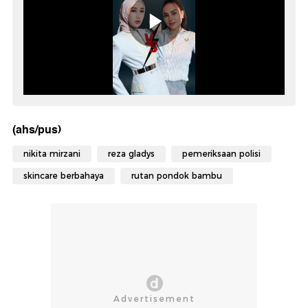
(ahs/pus)
nikita mirzani
reza gladys
pemeriksaan polisi
skincare berbahaya
rutan pondok bambu