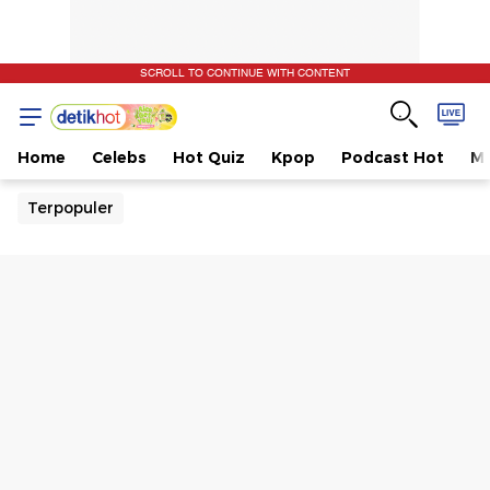
SCROLL TO CONTINUE WITH CONTENT
Home
Celebs
Hot Quiz
Kpop
Podcast Hot
Mu
Terpopuler