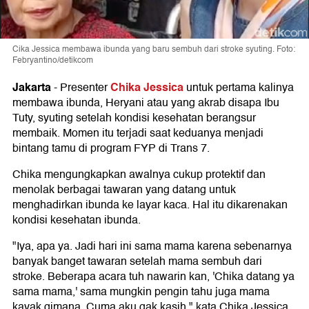
Cika Jessica membawa ibunda yang baru sembuh dari stroke syuting. Foto:
Febryantino/detikcom
Jakarta
Chika Jessica
-
Presenter
untuk pertama kalinya
membawa ibunda, Heryani atau yang akrab disapa Ibu
Tuty, syuting setelah kondisi kesehatan berangsur
membaik. Momen itu terjadi saat keduanya menjadi
bintang tamu di program FYP di Trans 7.
Chika mengungkapkan awalnya cukup protektif dan
menolak berbagai tawaran yang datang untuk
menghadirkan ibunda ke layar kaca. Hal itu dikarenakan
kondisi kesehatan ibunda.
"Iya, apa ya. Jadi hari ini sama mama karena sebenarnya
banyak banget tawaran setelah mama sembuh dari
stroke. Beberapa acara tuh nawarin kan, 'Chika datang ya
sama mama,' sama mungkin pengin tahu juga mama
kayak gimana. Cuma aku gak kasih," kata Chika Jessica