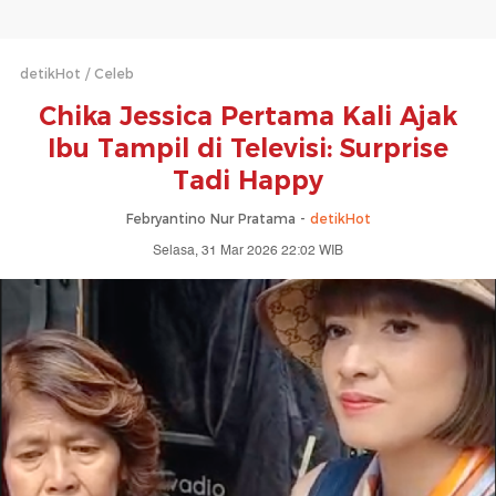
detikHot
Celeb
Chika Jessica Pertama Kali Ajak
Ibu Tampil di Televisi: Surprise
Tadi Happy
Febryantino Nur Pratama -
detikHot
Selasa, 31 Mar 2026 22:02 WIB