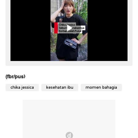
(fbr/pus)
chika jessica
kesehatan ibu
momen bahagia