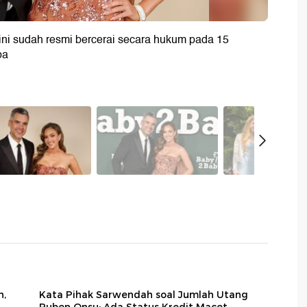
ini sudah resmi bercerai secara hukum pada 15
ba
n,
Kata Pihak Sarwendah soal Jumlah Utang
Ruben Onsu: Ada Status Kredit Macet