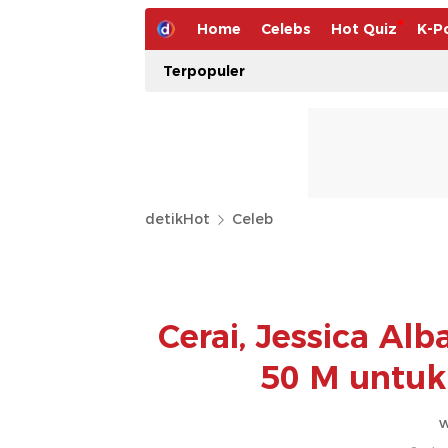
Home
Celebs
Hot Quiz
K-P
Terpopuler
detikHot
Celeb
Cerai, Jessica Al
50 M untuk
w