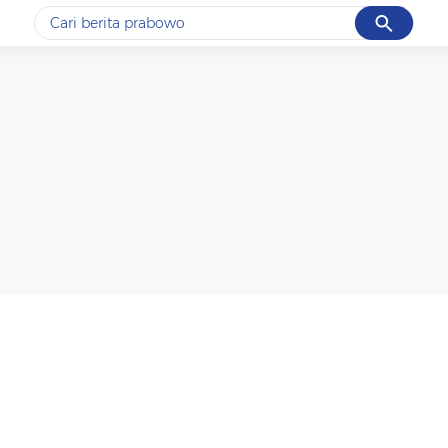
Cancel
Yang sedang ramai dicari
#1
piala presiden 2026
#2
prabowo
#3
gempa hari ini
#4
demo
#5
iran
Promoted
Terakhir yang dicari
Loading...