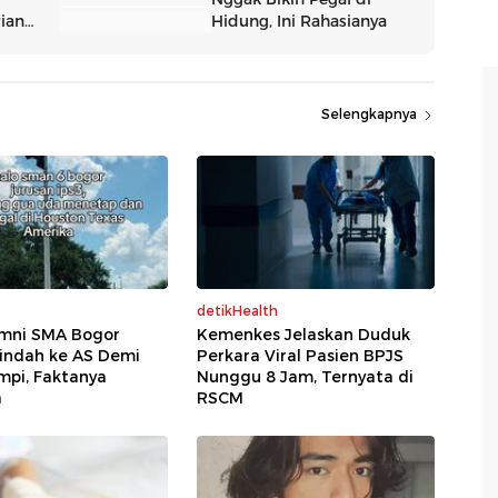
Selengkapnya
detikHealth
umni SMA Bogor
Kemenkes Jelaskan Duduk
indah ke AS Demi
Perkara Viral Pasien BPJS
mpi, Faktanya
Nunggu 8 Jam, Ternyata di
a
RSCM