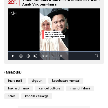
Video Komnas Anak Bicara Solusi Hak Asuh
Anak Virgoun-Inara
(ahs/pus)
inara rusli
virgoun
kesehatan mental
hak asuh anak
cancel culture
insanul fahmi
stres
konflik keluarga