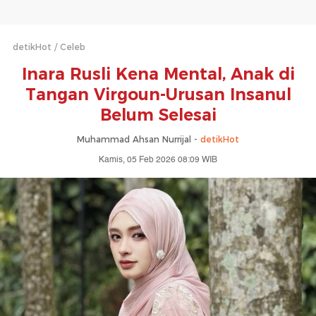
detikHot
Celeb
Inara Rusli Kena Mental, Anak di
Tangan Virgoun-Urusan Insanul
Belum Selesai
Muhammad Ahsan Nurrijal -
detikHot
Kamis, 05 Feb 2026 08:09 WIB