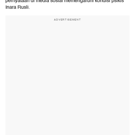
pernyataan di media sosial memengaruhi kondisi psikis
Inara Rusli.
ADVERTISEMENT