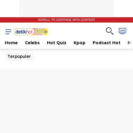
SCROLL TO CONTINUE WITH CONTENT
Home
Celebs
Hot Quiz
Kpop
Podcast Hot
Mu
Terpopuler