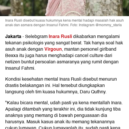
Inara Rusli disebut kuasa hukumnya kena mental hadapi masalah hak asuh
anak dan asmara dengan Insanul Fahmi. Foto: Instagram @mommy_starla
Jakarta
Inara Rusli
-
Selebgram
dikabarkan mengalami
tekanan psikologis yang sangat berat. Tak hanya soal hak
Virgoun
asuh anak dengan
, mantan personel girlband
Bexxa itu juga harus menghadapi cancel culture dari
netizen buntut persoalan asmaranya yang rumit dengan
Insanul Fahmi.
Kondisi kesehatan mental Inara Rusli disebut menurun
drastis belakangan ini. Hal tersebut diungkapkan
langsung oleh tim kuasa hukumnya, Daru Quthny.
"Kalau bicara mental, udah pasti ya kena mentallah Inara.
Apalagi ditambah yang terakhir ini, dia tidak kunjung tiba
anaknya yang memang di bawah penguasaan dia
harusnya. Masuk kasus anak itu memang tekanannya
cukup lumayan. Cukup lumayanlah itu, sudah pasti kena