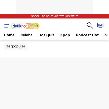
SCROLL TO CONTINUE WITH CONTENT
Home
Celebs
Hot Quiz
Kpop
Podcast Hot
Mu
Terpopuler