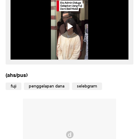
(ahs/pus)
fuji
penggelapan dana
selebgram