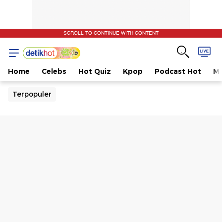
SCROLL TO CONTINUE WITH CONTENT
Home
Celebs
Hot Quiz
Kpop
Podcast Hot
Mu
Terpopuler