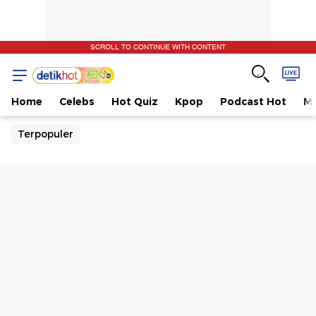
SCROLL TO CONTINUE WITH CONTENT
Home
Celebs
Hot Quiz
Kpop
Podcast Hot
Mu
Terpopuler