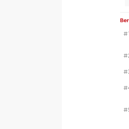
Ber
#
#
#
#
#