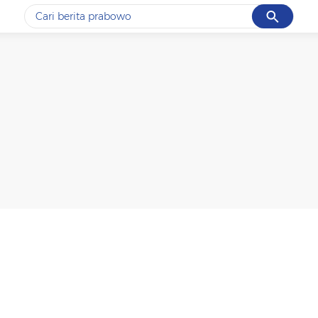
Cancel
Yang sedang ramai dicari
#1
gempa hari ini
#2
gempa
#3
prabowo
#4
iran
#5
demo
Promoted
Terakhir yang dicari
Loading...