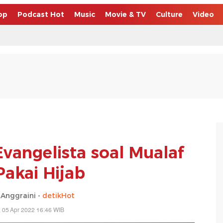
op
Podcast Hot
Music
Movie & TV
Culture
Video
vangelista soal Mualaf
Pakai Hijab
Anggraini -
detikHot
, 05 Apr 2022 16:46 WIB