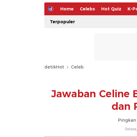
Home
Celebs
Hot Quiz
K-P
Terpopuler
detikHot
Celeb
Jawaban Celine E
dan 
Pingkan 
Selasa