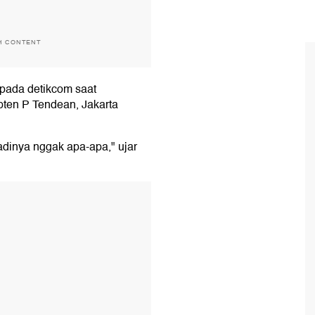
H CONTENT
epada detikcom saat
ten P Tendean, Jakarta
jadinya nggak apa-apa," ujar
T