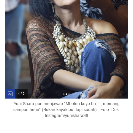
4 / 5
Yuni Shara pun menjawab "Mboten koyo bu...., memang
sampun hehe" (Bukan kayak bu, tapi sudah).. Foto: Dok.
Instagram/yunishara36