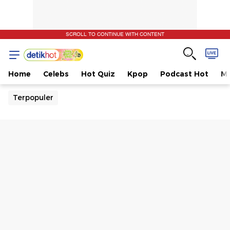
SCROLL TO CONTINUE WITH CONTENT
Home
Celebs
Hot Quiz
Kpop
Podcast Hot
Mu
Terpopuler