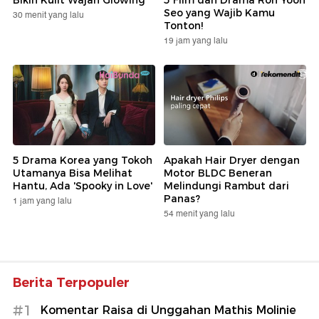
Bikin Kulit Wajah Glowing
5 Film dan Drama Roh Yoon
Seo yang Wajib Kamu
30 menit yang lalu
Tonton!
19 jam yang lalu
5 Drama Korea yang Tokoh
Apakah Hair Dryer dengan
Utamanya Bisa Melihat
Motor BLDC Beneran
Hantu, Ada 'Spooky in Love'
Melindungi Rambut dari
Panas?
1 jam yang lalu
54 menit yang lalu
Berita Terpopuler
#1
Komentar Raisa di Unggahan Mathis Molinie